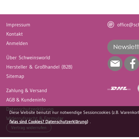
Impressum
office@sc
Kontakt
Anmelden
Über Schweinsworld
Hersteller & Großhandel (B2B)
Sitemap
Zahlung & Versand
AGB & Kundeninfo
Datenschutzerklärung
Diese Website benutzt nur notwendige Sessioncookies (z.B. Warenkorb
Widerrufsrecht & Formular
(Was sind Cookies? Datenschutzerklärung)
.
Vertrag widerrufen