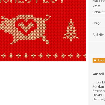
Marke: s
w2021
Lieferzeit*
Menge:
Auf die
Was soll
... Die L
Mit dem 
Freude b
Die/der B
Herz bege