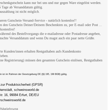
eschenkgutschein kann nur bei uns und nur gegen Ware eingelöst werden.
5 Tage ab Versanddatum gültig.
uszahlung ist nicht möglich.
eren Gutschein-Versand-Service - natürlich kostenlos!!
en den Gutschein Deiner/Deinem Beschenkten zu, per E-mail oder Post ...
 kostenfrei!
ährend des Bestellvorgangs die e-mailadresse oder Postadresse angeben,
nschte Versanddatum und wenn Du magst auch ein paar nette Grüße.
erte Kunden/innen erhalten Restguthaben aufs Kundenkonto
ieben.
hne Registrierung) müssen den gesamten Gutschein einlösen, Restguthaben
.
in ist im Rahmen der Gesetzgebung DE (§§ 195, 199 BGB) gültig.
zur Produktsicherheit (GPSR)
Darnstädt, schweinsworld.de
tr. 16, 99084 Erfurt, DE/EU
schweinsworld.de
fsbelehrung