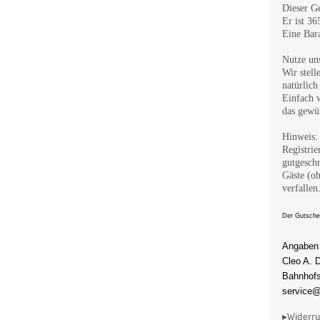
Dieser G
Er ist 36
Eine Bara
Nutze uns
Wir stell
natürlich
Einfach w
das gewü
Hinweis:
Registri
gutgeschr
Gäste (o
verfallen
Der Gutsche
Angaben 
Cleo A. 
Bahnhofs
service@
▸Widerru