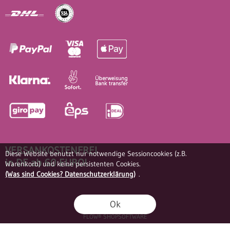
VERSANKOSTENFREI
Diese Website benutzt nur notwendige Sessioncookies (z.B.
in DE ab 60 EURO!
Warenkorb) und keine persistenten Cookies.
(Was sind Cookies? Datenschutzerklärung)
.
Ok
FLOW® SHOPSOFTWARE