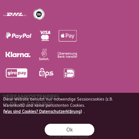
VERSANKOSTENFREI
Diese Website benutzt nur notwendige Sessioncookies (z.B.
in DE ab 60 EURO!
Warenkorb) und keine persistenten Cookies.
(Was sind Cookies? Datenschutzerklärung)
.
Ok
FLOW® SHOPSOFTWARE