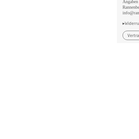
Angaben 
Rannenbe
info@ran
▸Widerru
Vertr