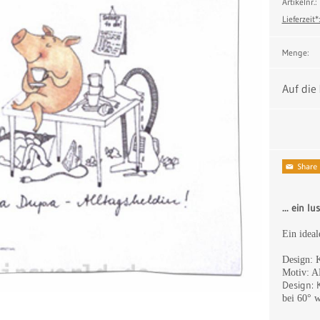
Artikelnr.
Lieferzeit*
Menge:
Auf die
... ein l
Ein idea
Design: K
Motiv:
Design: 
bei 60° 