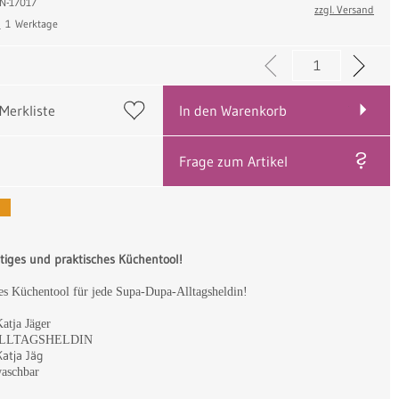
: N-17017
zzgl. Versand
:
1 Werktage
 Merkliste
In den Warenkorb
Frage zum Artikel
ustiges und praktisches Küchentool!
les Küchentool für jede Supa-Dupa-Alltagsheldin!
atja Jäger
 ALLTAGSHELDIN
Katja Jäg
waschbar