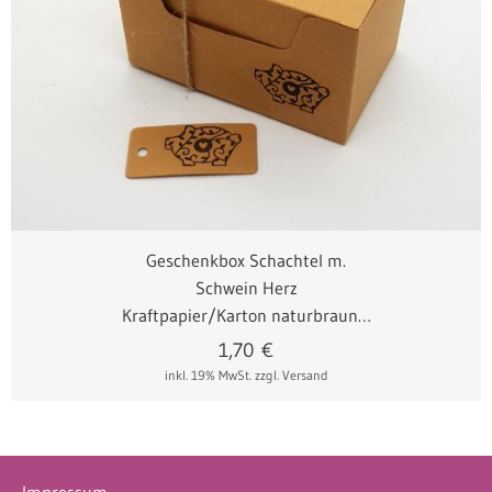
m. Juteschnur
m. Schleifenband
Geschenkbox Schachtel m.
Schwein Herz
Kraftpapier/Karton naturbraun…
1,70
€
inkl. 19% MwSt.
zzgl. Versand
Impressum