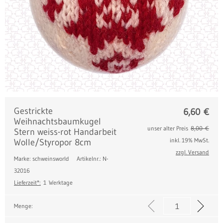
Gestrickte
6,60
€
Weihnachtsbaumkugel
unser alter Preis
8,00 €
Stern weiss-rot Handarbeit
inkl. 19% MwSt.
Wolle/Styropor 8cm
zzgl. Versand
Marke: schweinsworld
Artikelnr.: N-
32016
Lieferzeit*:
1 Werktage
Menge: