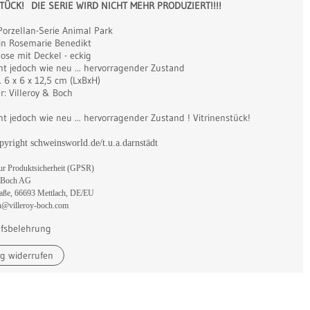
TÜCK! DIE SERIE WIRD NICHT MEHR PRODUZIERT!!!!
Porzellan-Serie Animal Park
in Rosemarie Benedikt
ose mit Deckel - eckig
t jedoch wie neu ... hervorragender Zustand
. 6 x 6 x 12,5 cm (LxBxH)
r: Villeroy & Boch
t jedoch wie neu ... hervorragender Zustand ! Vitrinenstück!
pyright schweinsworld.de/t.u.a.darnstädt
r Produktsicherheit (GPSR)
& Boch AG
raße, 66693 Mettlach, DE/EU
n@villeroy-boch.com
fsbelehrung
ag widerrufen