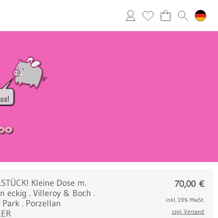
STÜCK! Kleine Dose m.
70,00
€
 eckig . Villeroy & Boch .
inkl. 19% MwSt.
 Park . Porzellan
zzgl. Versand
LER