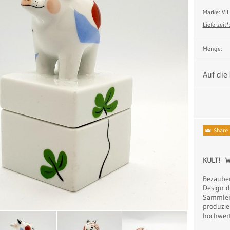
Marke: Vi
Lieferzeit*
Menge:
Auf die
KULT! W
Bezauber
Design d
Sammlers
produzie
hochwert