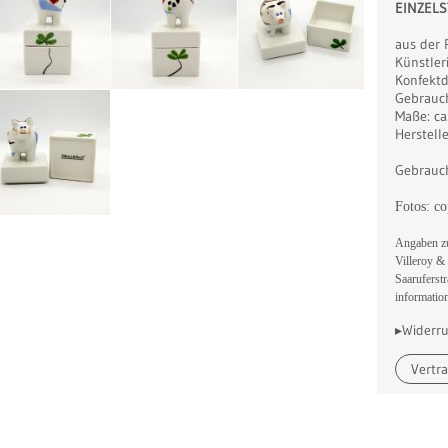
EINZELS
aus der 
Künstler
Konfektd
Gebrauch
Maße: ca
Herstelle
Gebrauch
Fotos: co
Angaben zu
Villeroy 
Saaruferst
informatio
▸Widerru
Vertr