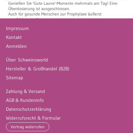
Genießen Sie 'Gute Laune'-Momente mehrmals am Tag! Eine
Überdosierung ist ausgeschlossen.
Auch für gesunde Menschen zur Prophylaxe äußerst
empfehlenswert!
Fingerfilm - natürlich hergestellt in der DE!
Impressum
Angaben zur Produktsicherheit (GPSR)
Kontakt
Fingerfilm-Verlag und Manufaktur für Daumenkinos
Anmelden
Sabine Klar, Jessnerstr. 57 10247 Berlin, DE/EU
info@fingerfilme.de
Über Schweinsworld
Hersteller & Großhandel (B2B)
Sitemap
Zahlung & Versand
AGB & Kundeninfo
Datenschutzerklärung
Widerrufsrecht & Formular
Vertrag widerrufen