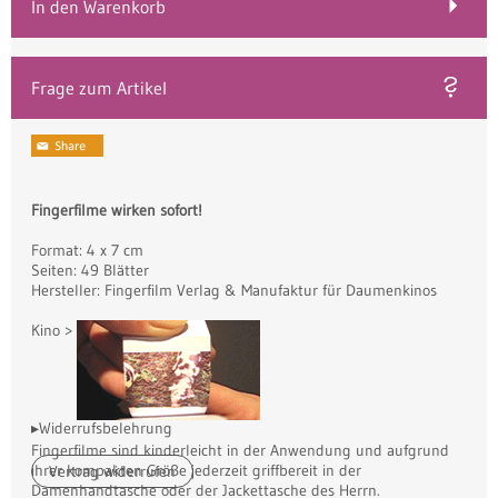
In den Warenkorb
Frage zum Artikel
Fingerfilme wirken sofort!
Format: 4 x 7 cm
Seiten: 49 Blätter
Hersteller: Fingerfilm Verlag & Manufaktur für Daumenkinos
Kino >
▸Widerrufsbelehrung
Fingerfilme sind kinderleicht in der Anwendung und aufgrund
ihrer kompakten Größe jederzeit griffbereit in der
Vertrag widerrufen
Damenhandtasche oder der Jackettasche des Herrn.